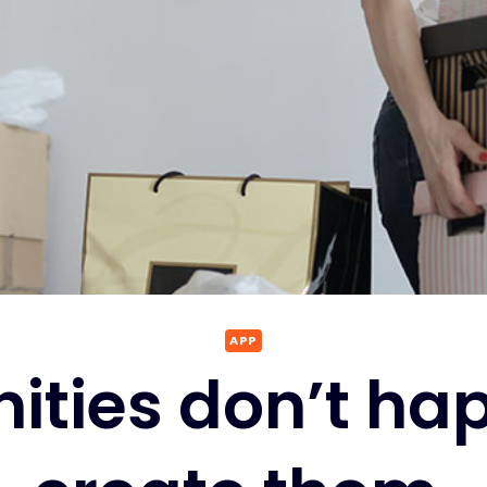
APP
ities don’t ha