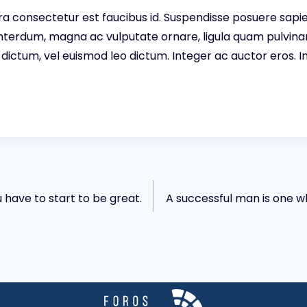
rra consectetur est faucibus id. Suspendisse posuere sapien
 interdum, magna ac vulputate ornare, ligula quam pulvinar
is dictum, vel euismod leo dictum. Integer ac auctor eros.
u have to start to be great.
A successful man is one wh