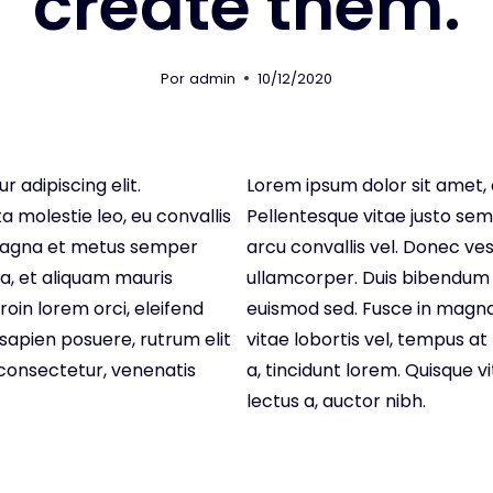
create them.
Por
admin
10/12/2020
 adipiscing elit.
Lorem ipsum dolor sit amet, 
a molestie leo, eu convallis
Pellentesque vitae justo sem.
 magna et metus semper
arcu convallis vel. Donec 
, et aliquam mauris
ullamcorper. Duis bibendum
oin lorem orci, eleifend
euismod sed. Fusce in magna
d sapien posuere, rutrum elit
vitae lobortis vel, tempus at 
 consectetur, venenatis
a, tincidunt lorem. Quisque 
lectus a, auctor nibh.